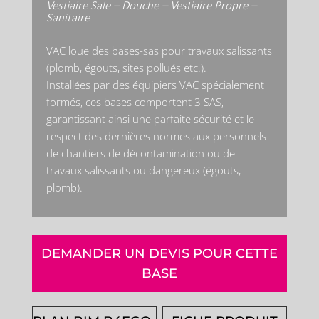
Vestiaire Sale – Douche – Vestiaire Propre –
Sanitaire
VAC loue des bases-sas pour travaux salissants
(plomb, égouts, sites pollués etc.).
Installées par des équipiers VAC spécialement
formés, ces bases comportent 3 SAS,
garantissant ainsi une parfaite sécurité et le
respect des dernières normes aux personnels
de chantiers de décontamination ou de
travaux salissants ou dangereux (égouts,
plomb).
DEMANDER UN DEVIS POUR CETTE
BASE