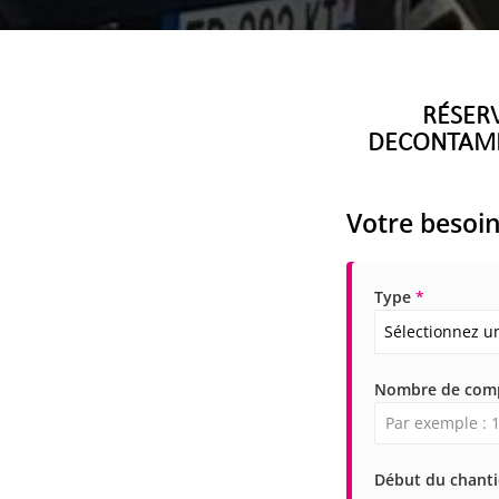
RÉSER
DECONTAM
Votre besoi
Type
*
Sélectionnez u
Nombre de co
Début du chant