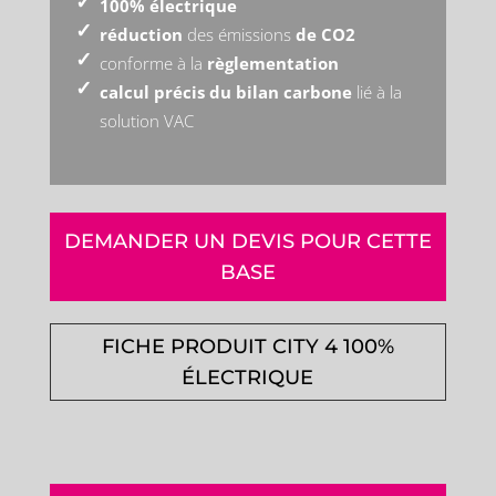
100% électrique
réduction
des émissions
de CO2
conforme à la
règlementation
calcul précis du bilan carbone
lié à la
solution VAC
DEMANDER UN DEVIS POUR CETTE
BASE
FICHE PRODUIT CITY 4 100%
ÉLECTRIQUE