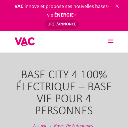
×
VAC
innove et propose ses nouvelles bases-
vie
ÉNERGIE+
LIRE L'ANNONCE
Skip
to
content
BASE CITY 4 100%
ÉLECTRIQUE – BASE
VIE POUR 4
PERSONNES
Accueil
Bases Vie Autonomes