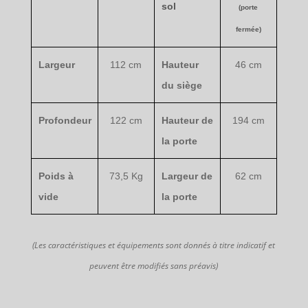
sol
(porte
fermée)
Largeur
112 cm
Hauteur
46 cm
du siège
Profondeur
122 cm
Hauteur de
194 cm
la porte
Poids à
73,5 Kg
Largeur de
62 cm
vide
la porte
(Les caractéristiques et équipements sont donnés à titre indicatif et
peuvent être modifiés sans préavis)