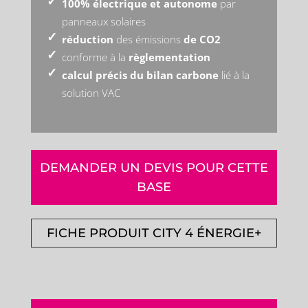
100% électrique et autonome
par
panneaux solaires
réduction
des émissions
de CO2
conforme à la
règlementation
calcul précis du bilan carbone
lié à la
solution VAC
DEMANDER UN DEVIS POUR CETTE
BASE
FICHE PRODUIT CITY 4 ÉNERGIE+