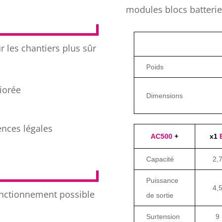
modules blocs batterie
 les chantiers plus sûr
Poids
liorée
Dimensions
ences légales
AC500
+
x1
Capacité
2,
Puissance
4,
fonctionnement possible
de sortie
Surtension
9