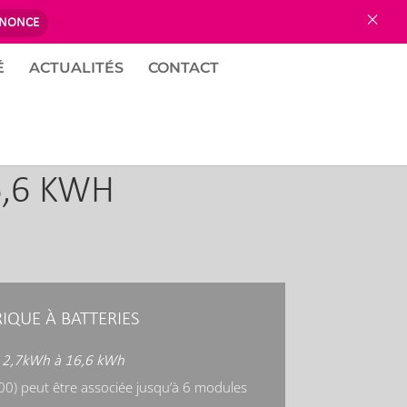
×
NNONCE
É
ACTUALITÉS
CONTACT
6,6 KWH
IQUE À BATTERIES
 2,7kWh à 16,6 kWh
00) peut être associée jusqu’à 6 modules