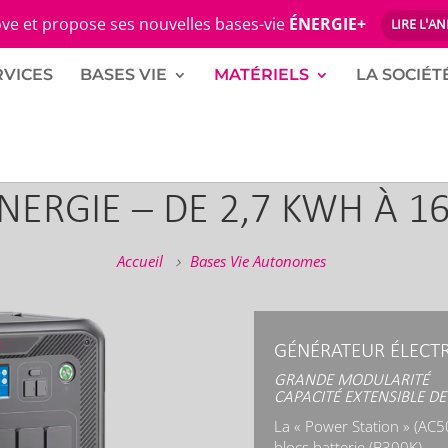
ve et propose ses nouvelles bases-vie
ÉNERGIE+
LIRE L'A
RVICES
BASES VIE
MATÉRIELS
LA SOCIÉT
ÉNERGIE – DE 2,7 KWH À 1
Accueil
Bases Vie Autonomes
GÉNÉRATEUR ÉLECTR
GRANDE MODULARITÉ
CAPACITÉ EXTENSIBLE DE
La « Power Station » (AC5
blocs batterie (B300K).